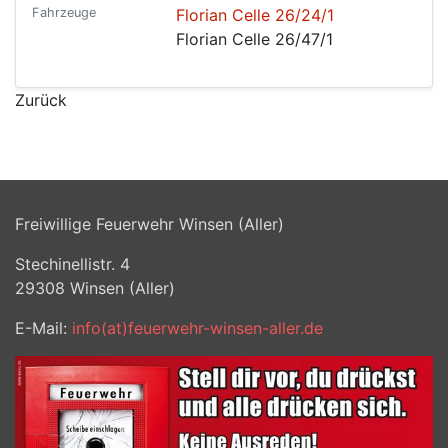
Fahrzeuge
Florian Celle 26/24/1
Florian Celle 26/47/1
Zurück
Freiwillige Feuerwehr Winsen (Aller)
Stechinellistr. 4
29308
Winsen (Aller)
E-Mail:
info(at)feuerwehr-winsen-aller.de