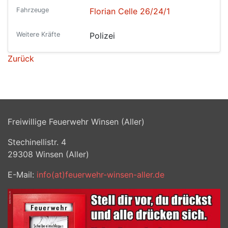
Fahrzeuge
Florian Celle 26/24/1
Weitere Kräfte
Polizei
Zurück
Freiwillige Feuerwehr Winsen (Aller)
Stechinellistr. 4
29308
Winsen (Aller)
E-Mail:
info(at)feuerwehr-winsen-aller.de